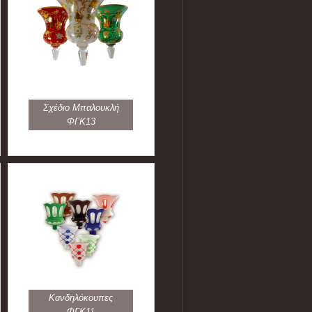
Σχέδιο Μπαλουκλή
ΦΓΚ13
Κανδηλόκουπες
ΦΓΚ11