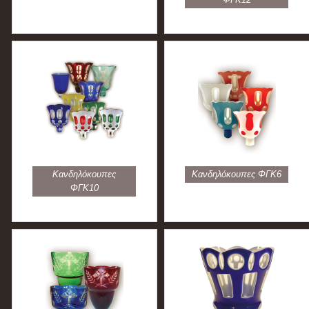
Κανδηλόκουπες
Kανδηλόκουπες ΦΓΚ6
ΦΓΚ10