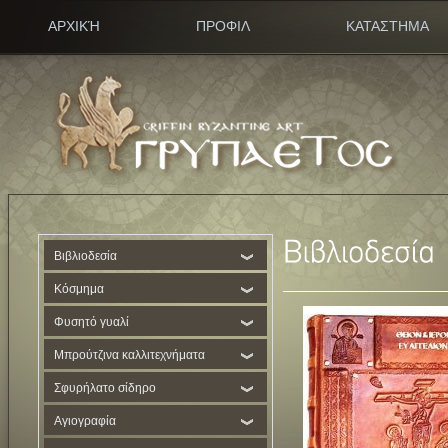
ΑΡΧΙΚΉ
ΠΡΟΦΙΛ
ΚΑΤΑΣΤΗΜΑ
Βιβλιοδεσία
Κόσμημα
Φυσητό γυαλί
Μπρούτζινα καλλιτεχνήματα
Σφυρήλατο σίδηρο
Αγιογραφία