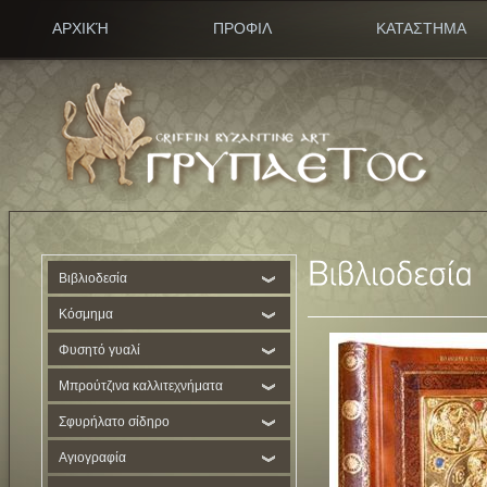
ΑΡΧΙΚΉ
ΠΡΟΦΙΛ
ΚΑΤΑΣΤΗΜΑ
Βιβλιοδεσία
Κόσμημα
Φυσητό γυαλί
Μπρούτζινα καλλιτεχνήματα
Σφυρήλατο σίδηρο
Αγιογραφία